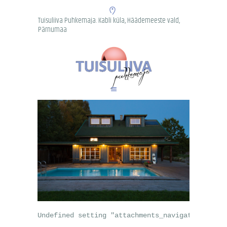
Tuisuliiva Puhkemaja. Kabli küla, Häädemeeste vald,
Pärnumaa
AVALEHT
PUHKEMAJA
TEGEVUSED
SÜNDMUSED
PAASTULAAGER
KERAAMIKA
PÄKAPIKUMAA
KONTAKT
Undefined setting "attachments_navigation" cal