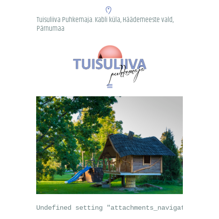
Tuisuliiva Puhkemaja. Kabli küla, Häädemeeste vald,
Pärnumaa
AVALEHT
PUHKEMAJA
TEGEVUSED
SÜNDMUSED
PAASTULAAGER
KERAAMIKA
PÄKAPIKUMAA
KONTAKT
Undefined setting "attachments_navigation" cal