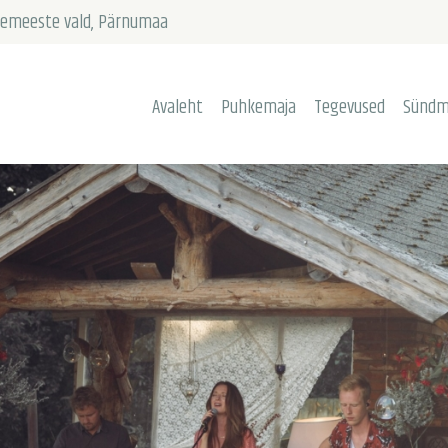
AVALEHT
äädemeeste vald, Pärnumaa
PUHKEMAJA
Avaleht
Puhkemaja
Tegevused
Sündm
TEGEVUSED
SÜNDMUSED
PAASTULAAGER
KERAAMIKA
PÄKAPIKUMAA
KONTAKT