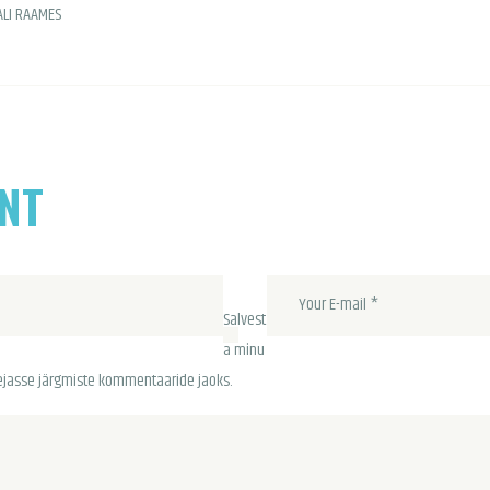
ALI RAAMES
NT
Salvest
a minu
tsejasse järgmiste kommentaaride jaoks.